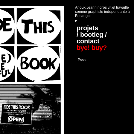
Anouk Jeanningros vit et travaille
comme graphiste indépendante à
Besançon.
projets
/ bootleg /
contact
bye! buy?
...Pssst