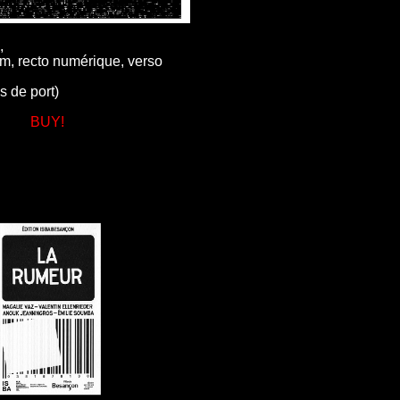
,
cm, recto numérique, verso
s de port)
BUY!