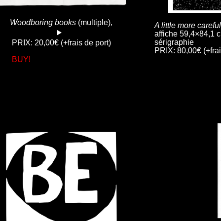
Woodboring books
(multiple),
A little more careful
affiche 59,4×84,1 
sérigraphie
PRIX: 20,00€ (+frais de port)
PRIX: 80,00€ (+frai
BUY!